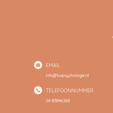
EMAIL

info@luxpsychologie.nl
TELEFOONNUMMER

06 83846268