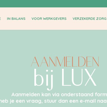
E
IN BALANS
VOOR WERKGEVERS
VERZEKERDE ZORG
AANMELDEN
bij LUX
Aanmelden kan via onderstaand formu
 heb je een vraag, stuur dan een e-mail na