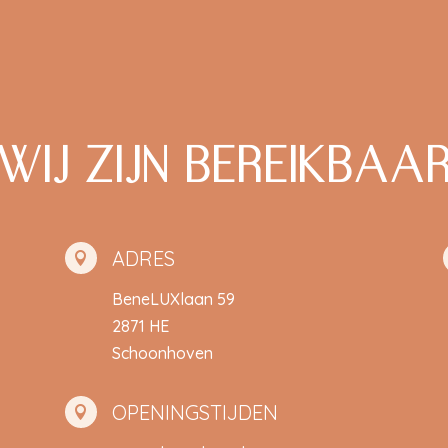
WIJ ZIJN BEREIKBAA
ADRES

BeneLUXlaan 59
2871 HE
Schoonhoven
OPENINGSTIJDEN
